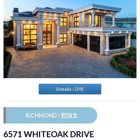
Details / 詳情
RICHMOND / 烈治文
6571 WHITEOAK DRIVE