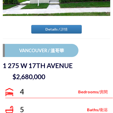
Details / 詳情
VANCOUVER / 溫哥華
1 275 W 17TH AVENUE
$2,680,000
4
Bedrooms/房間
5
Baths/衛浴