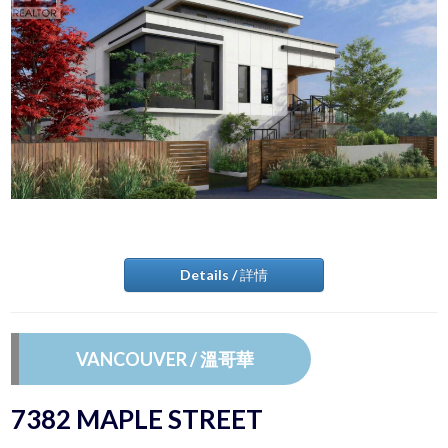
Details / 詳情
VANCOUVER / 溫哥華
7382 MAPLE STREET