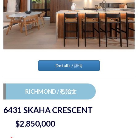
Details / 詳情
RICHMOND / 烈治文
6431 SKAHA CRESCENT
$2,850,000